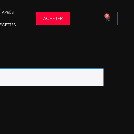
/ APRÈS
0
ACHETER
RECETTES