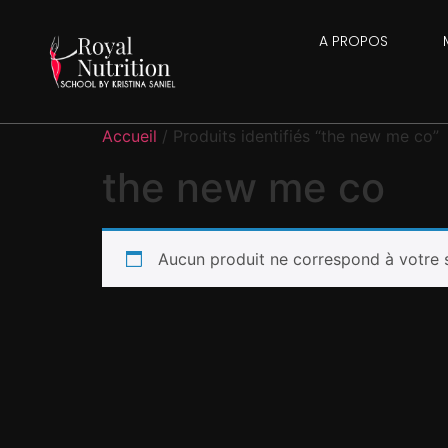
A PROPOS
Accueil
/ Produits identifiés “the new me co”
the new me co
Aucun produit ne correspond à votre s